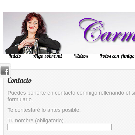
Inicio
Algo sobre mi
Videos
Fotos con Amigo
Contacto
Puedes ponerte en contacto conmigo rellenando el s
formulario.
Te contestaré lo antes posible.
Tu nombre (obligatorio)